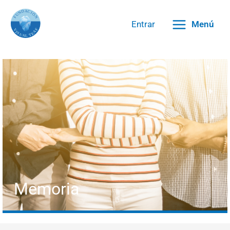
Ir
al
Entrar
Menú
contenido
Memoria