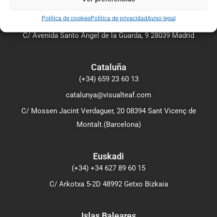
(+34) 699 44 29 83
Política de cookies
Política de privacidad
Aviso legal
info@visualteaf.org
C/ Avenida Santo Ángel de la Guarda, 9 28039 Madrid
Cataluña
(+34) 659 23 60 13
catalunya@visualteaf.com
C/ Mossen Jacint Verdaguer, 20 08394 Sant Vicenç de
Montalt.(Barcelona)
Euskadi
(+34) +34 627 89 60 15
C/ Arkotxa 5-2D 48992 Getxo Bizkaia
Islas Baleares