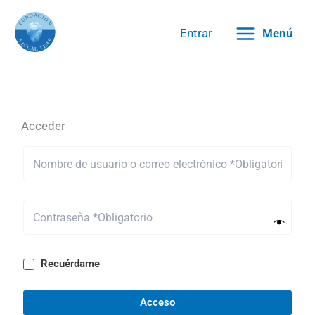
Ir
al
Entrar
Menú
contenido
Acceder
Recuérdame
Acceso