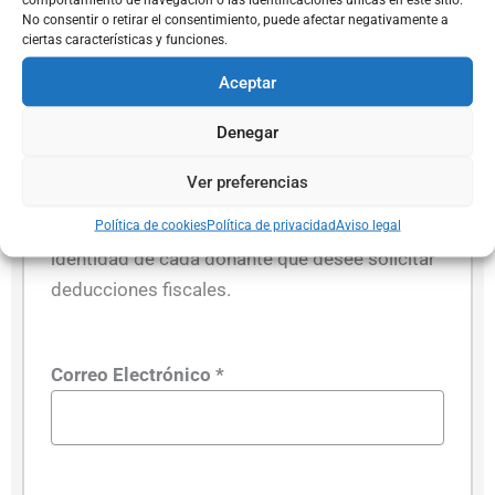
No consentir o retirar el consentimiento, puede afectar negativamente a
ciertas características y funciones.
Aceptar
¿Por qué pedimos tu NIF?
Denegar
Según la ley, debemos informar a las agencias
tributarias con una lista de todas las
Ver preferencias
donaciones y donantes cada año. Por esta
razón, necesitamos ver el documento de
Política de cookies
Política de privacidad
Aviso legal
identidad de cada donante que desee solicitar
deducciones fiscales.
Correo Electrónico *