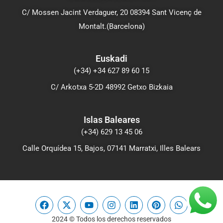
C/ Mossen Jacint Verdaguer, 20 08394 Sant Vicenç de
Montalt.(Barcelona)
Euskadi
(+34) +34 627 89 60 15
C/ Arkotxa 5-2D 48992 Getxo Bizkaia
Islas Baleares
(+34) 629 13 45 06
Calle Orquídea 15, Bajos, 07141 Marratxi, Illes Balears
F
X
Y
I
L
P
W
a
-
o
n
i
i
h
c
t
u
s
n
n
a
2024 © Todos los derechos reservados